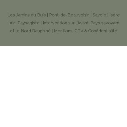
Les Jardins du Buis | Pont-de-Beauvoisin | Savoie | Isère
| Ain |Paysagiste | Intervention sur l'Avant-Pays savoyard
et le Nord Dauphiné |
Mentions, CGV & Confidentialité