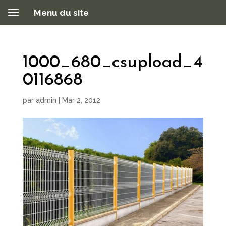
Menu du site
1000_680_csupload_4
0116868
par
admin
|
Mar 2, 2012